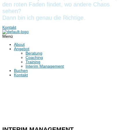
den roten Faden findet, wo andere Chaos
sehen?
Dann bin ich genau die Richtige.
Kontakt
Menü
About
Angebot
Beratung
Coaching
Training
Interim Management
Buchen
Kontakt
INTERIM MANAGEMENT