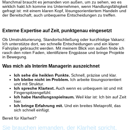
Manchmal braucht es jemanden von außen, um zu sehen, wo es
wirklich hakt.Ich komme ins Unternehmen, wenn Handlungsfähigkeit
gefragt ist: mit einem klaren Kopf, lösungsorientiertem Handeln und
der Bereitschaft, auch unbequeme Entscheidungen zu treffen.
Externe
Expertise
auf
Zeit,
punktgenau
eingesetzt
Ob Umstrukturierung, Standortschließung oder kurzfristige Vakanz:
Ich unterstütze dort, wo schnelle Entscheidungen und ein klarer
Fahrplan gebraucht werden. Mit meinem Blick von außen finde ich
rasch den roten Faden, identifiziere Engpässe und bringe Projekte
in Bewegung.
Was
mich
als
Interim
Managerin
auszeichnet
Ich sehe die heiklen Punkte.
Schnell, präzise und klar.
Ich bleibe nicht im Problem.
Ich arbeite lösungsorientiert
und mit Struktur.
Ich spreche Klartext.
Auch wenn es unbequem ist und mit
Fingerspitzengefühl.
Ich habe Handlungsspielraum.
Weil klar ist: Ich bin auf Zeit
hier.
Ich bringe Erfahrung mit.
Und ein breites Metaprofil, das
sich schnell einfügt.
Bereit
für
Klarheit?
Sie brauchen jemanden, der Klarheit spricht,